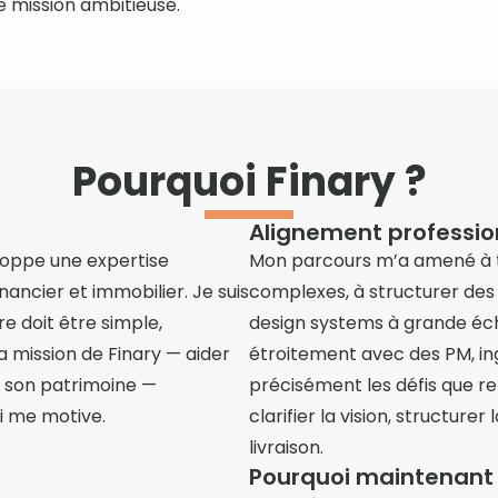
e mission ambitieuse.
Pourquoi Finary ?
Alignement professio
loppe une expertise 
Mon parcours m’a amené à tra
ancier et immobilier. Je suis 
complexes, à structurer des 
e doit être simple, 
design systems à grande éche
 mission de Finary — aider 
étroitement avec des PM, ing
 son patrimoine — 
précisément les défis que ren
i me motive.
clarifier la vision, structurer
livraison.
Pourquoi maintenant